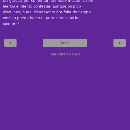
Mil gracias por comentar! Me hace mucha ilusión
leerlos e intento contestar, aunque os pido
disculpas, pues ultimamente por falta de tiempo
casi no puedo hacerlo, pero leerlos los leo
siempre!
‹
›
Inicio
Ver versión web